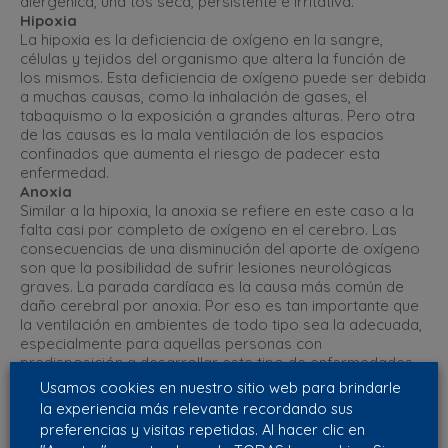
alergénica, una tos seca, persistente e irritativa.
Hipoxia
La hipoxia es la deficiencia de oxígeno en la sangre,
células y tejidos del organismo que altera la función de
los mismos. Esta deficiencia de oxígeno puede ser debida
a muchas causas, como la inhalación de gases, el
tabaquismo o la exposición a grandes alturas. Pero otra
de las causas es la mala ventilación de los espacios
confinados que aumenta el riesgo de padecer esta
enfermedad.
Anoxia
Similar a la hipoxia, la anoxia se refiere en este caso a la
falta casi por completo de oxígeno en el cerebro. Las
consecuencias de una disminución del aporte de oxígeno
son que la posibilidad de sufrir lesiones neurológicas
graves. La parada cardíaca es la causa más común de
daño cerebral por anoxia. Por eso es tan importante que
la ventilación en ambientes de todo tipo sea la adecuada,
especialmente para aquellas personas con
predisposición a desarrollar este tipo de enfermedades.
Aspergilosis
Usamos cookies en nuestro sitio web para brindarle
Es una de las enfermedades más comunes provocadas
la experiencia más relevante recordando sus
por ambientes cargados donde el aire no circula
preferencias y visitas repetidas. Al hacer clic en
correctamente. Consiste en la proliferación de hongos en