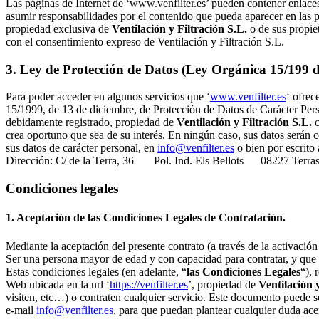
Las páginas de Internet de ‘www.venfilter.es’ pueden contener enlaces 
asumir responsabilidades por el contenido que pueda aparecer en las p
propiedad exclusiva de
Ventilación y Filtración S.L.
o de sus propiet
con el consentimiento expreso de Ventilación y Filtración S.L.
3. Ley de Protección de Datos (Ley Orgánica 15/199 d
Para poder acceder en algunos servicios que ‘
www.venfilter.es
‘ ofrec
15/1999, de 13 de diciembre, de Protección de Datos de Carácter Pers
debidamente registrado, propiedad de
Ventilación y Filtración S.L.
c
crea oportuno que sea de su interés. En ningún caso, sus datos serán 
sus datos de carácter personal, en
info@venfilter.es
o bien por escrito
Dirección: C/ de la Terra, 36 Pol. Ind. Els Bellots 08227 Terras
Condiciones legales
1. Aceptación de las Condiciones Legales de Contratación.
Mediante la aceptación del presente contrato (a través de la activación d
Ser una persona mayor de edad y con capacidad para contratar, y que 
Estas condiciones legales (en adelante, “
las Condiciones Legales
“), 
Web ubicada en la url ‘
https://venfilter.es
’, propiedad de
Ventilación 
visiten, etc…) o contraten cualquier servicio. Este documento puede 
e-mail
info@venfilter.es
, para que puedan plantear cualquier duda ace