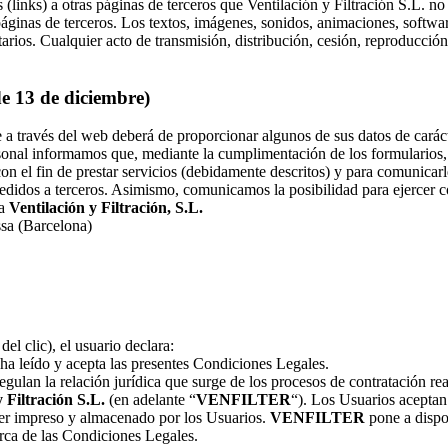
(links) a otras páginas de terceros que Ventilación y Filtración S.L. no
áginas de terceros. Los textos, imágenes, sonidos, animaciones, software
arios. Cualquier acto de transmisión, distribución, cesión, reproducció
e 13 de diciembre)
e a través del web deberá de proporcionar algunos de sus datos de cará
onal informamos que, mediante la cumplimentación de los formularios, 
on el fin de prestar servicios (debidamente descritos) y para comunica
cedidos a terceros. Asimismo, comunicamos la posibilidad para ejercer c
 a
Ventilación y Filtración, S.L.
sa (Barcelona)
el clic), el usuario declara:
ha leído y acepta las presentes Condiciones Legales.
regulan la relación jurídica que surge de los procesos de contratación rea
y Filtración S.L.
(en adelante “
VENFILTER
“). Los Usuarios aceptan 
ser impreso y almacenado por los Usuarios.
VENFILTER
pone a dispo
rca de las Condiciones Legales.