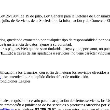
a Ley 26/1984, de 19 de julio, Ley General para la Defensa de Consumi
 julio, de Servicios de la Sociedad de la Información y de Comercio El
cios, quedando exonerado por cualquier tipo de responsabilidad por posi
de transferencia de datos, ajenos a su voluntad.
otras páginas Web que no sean titularidad suya y que, por tanto, no pue
FILTER
a través de sus apartados o servicios, no tiene carácter vincula
ficación a los Usuarios, con el fin de mejorar los servicios ofrecidos a 
s
‘, se entenderá por cumplido dicho deber de notificación.
 Condiciones Legales.
onales, requisito necesario para la aceptación de ciertos servicios, los
 de promoción o publicidad de los servicios o productos ofrecidos por
V
filter.es
y el teléfono
93.786.26.07
, para que estos revoquen el conse