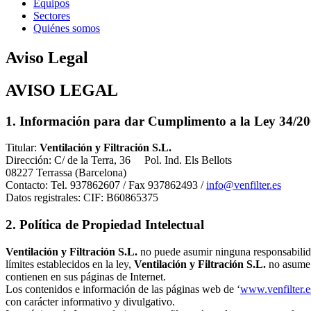
Equipos
Sectores
Quiénes somos
Aviso Legal
AVISO LEGAL
1. Información para dar Cumplimento a la Ley 34/2002
Titular:
Ventilación y Filtración S.L.
Dirección: C/ de la Terra, 36 Pol. Ind. Els Bellots
08227 Terrassa (Barcelona)
Contacto: Tel. 937862607 / Fax 937862493 /
info@venfilter.es
Datos registrales: CIF: B60865375
2. Política de Propiedad Intelectual
Ventilación y Filtración S.L.
no puede asumir ninguna responsabilidad
límites establecidos en la ley,
Ventilación y Filtración S.L.
no asume n
contienen en sus páginas de Internet.
Los contenidos e información de las páginas web de ‘
www.venfilter.e
con carácter informativo y divulgativo.