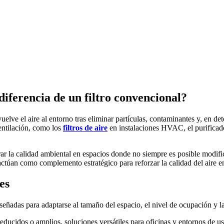
diferencia de un filtro convencional?
elve el aire al entorno tras eliminar partículas, contaminantes y, en d
ntilación, como los
filtros de aire
en instalaciones HVAC, el purifica
ar la calidad ambiental en espacios donde no siempre es posible modific
e actúan como complemento estratégico para reforzar la calidad del aire e
es
iseñadas para adaptarse al tamaño del espacio, el nivel de ocupación y l
ducidos o amplios, soluciones versátiles para oficinas y entornos de u