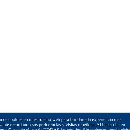
os cookies en nuestro sitio web para brindarle la experiencia más
vante recordando sus preferencias y visitas repetidas. Al hacer clic en
eptar", acepta el uso de TODAS las cookies. Sin embargo, puede visita