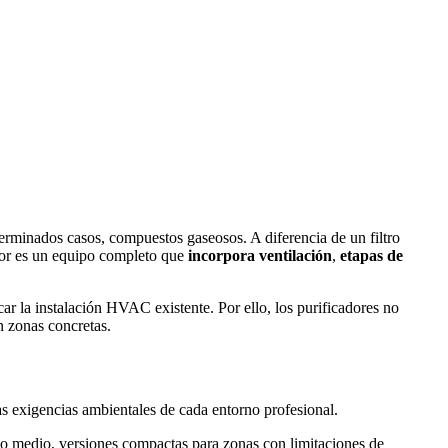
eterminados casos, compuestos gaseosos. A diferencia de un filtro
dor es un equipo completo que
incorpora ventilación
,
etapas de
ar la instalación HVAC existente. Por ello, los purificadores no
n zonas concretas.
as exigencias ambientales de cada entorno profesional.
so medio, versiones compactas para zonas con limitaciones de