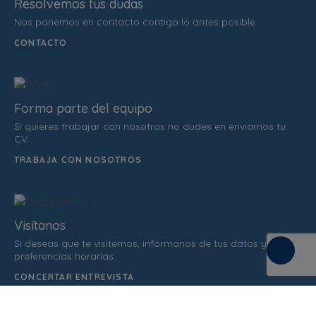
Resolvemos tus dudas
Nos ponemos en contacto contigo lo antes posible.
CONTACTO
Forma parte del equipo
Si quieres trabajar con nosotros no dudes en enviarnos tu
CV.
TRABAJA CON NOSOTROS
Visítanos
Si deseas que te visitemos, infórmanos de tus datos y
preferencias horarias.
CONCERTAR ENTREVISTA