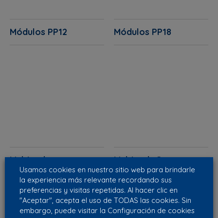
Módulos PP12
Módulos PP18
Multicarb
Multicarb G
Usamos cookies en nuestro sitio web para brindarle
la experiencia más relevante recordando sus
preferencias y visitas repetidas. Al hacer clic en
"Aceptar", acepta el uso de TODAS las cookies. Sin
embargo, puede visitar la Configuración de cookies