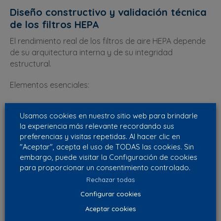
Diseño constructivo y validación técnica
de los filtros HEPA
El rendimiento real de los filtros de aire HEPA depende
de su arquitectura interna y de su integridad
estructural.
Elementos esenciales:
Medio filtrante de microfibra de vidrio de alta
Usamos cookies en nuestro sitio web para brindarle
densidad.
la experiencia más relevante recordando sus
preferencias y visitas repetidas. Al hacer clic en
Plegado de alta superficie efectiva.
"Aceptar", acepta el uso de TODAS las cookies. Sin
Marco estructural rígido (aluminio, acero
embargo, puede visitar la Configuración de cookies
galvanizado o MDF técnico).
para proporcionar un consentimiento controlado.
Rechazar todas
Sistema de sellado perimetral.
Configurar cookies
Ensayo individual bajo EN 1822.
Aceptar cookies