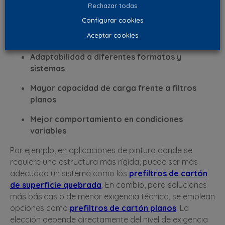
No todas las soluciones de prefiltrado responden igual
Rechazar todas
ante entornos exigentes.
Configurar cookies
Las mantas filtrantes destacan por:
Aceptar cookies
Adaptabilidad a diferentes formatos y
sistemas
Mayor capacidad de carga frente a filtros
planos
Mejor comportamiento en condiciones
variables
Por ejemplo, en aplicaciones de pintura donde se
requiere una estructura más rígida, puede ser más
adecuado un sistema como los
prefiltros de cartón
de superficie quebrada
. En cambio, para soluciones
más básicas o de menor exigencia técnica, se emplean
opciones como
prefiltros de cartón planos
. La
elección depende directamente del nivel de exigencia