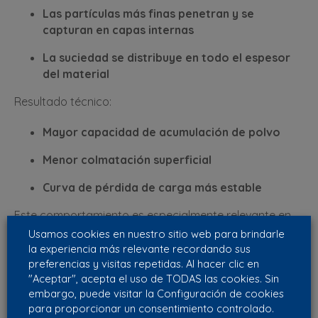
Las partículas más finas penetran y se
capturan en capas internas
La suciedad se distribuye en todo el espesor
del material
Resultado técnico:
Mayor capacidad de acumulación de polvo
Menor colmatación superficial
Curva de pérdida de carga más estable
Este comportamiento es especialmente relevante en
sistemas que trabajan de forma continua o con
Usamos cookies en nuestro sitio web para brindarle
variaciones de carga.
la experiencia más relevante recordando sus
preferencias y visitas repetidas. Al hacer clic en
Diferencias de las mantas filtrantes
"Aceptar", acepta el uso de TODAS las cookies. Sin
embargo, puede visitar la Configuración de cookies
frente a otras soluciones
para proporcionar un consentimiento controlado.