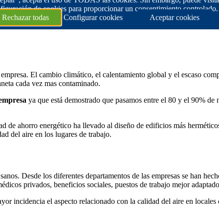
figuración de cookies para proporcionar un consentimiento controlado.
Rechazar todas
Configurar cookies
Aceptar cookies
a empresa. El cambio climático, el calentamiento global y el escaso com
laneta cada vez mas contaminado.
 empresa
ya que está demostrado que pasamos entre el 80 y el 90% de 
d de ahorro energético ha llevado al diseño de edificios más hermético
ad del aire en los lugares de trabajo.
sanos. Desde los diferentes departamentos de las empresas se han hech
 médicos privados, beneficios sociales, puestos de trabajo mejor adaptad
or incidencia el aspecto relacionado con la calidad del aire en locales d