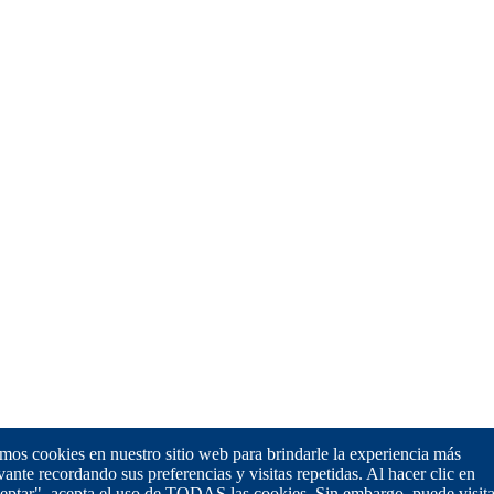
os cookies en nuestro sitio web para brindarle la experiencia más
vante recordando sus preferencias y visitas repetidas. Al hacer clic en
eptar", acepta el uso de TODAS las cookies. Sin embargo, puede visita