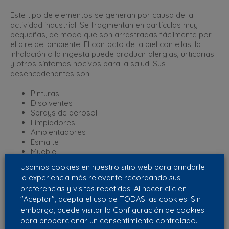
Este tipo de elementos se generan por causa de la
actividad industrial. Se fragmentan en partículas muy
pequeñas, de modo que son arrastradas fácilmente por
el aire del ambiente. El contacto de la piel con ellas, la
inhalación o la ingesta puede producir alergias, urticarias
y otros síntomas nocivos para la salud. Sus
desencadenantes son:
Pinturas
Disolventes
Sprays de aerosol
Limpiadores
Ambientadores
Esmalte
Mueble
Usamos cookies en nuestro sitio web para brindarle
Microorganismos
la experiencia más relevante recordando sus
preferencias y visitas repetidas. Al hacer clic en
Partículas diminutas que pueden producir infecciones,
transmitir enfermedades y otros padecimientos. Se
"Aceptar", acepta el uso de TODAS las cookies. Sin
transmiten principalmente por el aire y facilitan el
embargo, puede visitar la Configuración de cookies
contagio entre personas de una sintomatología
para proporcionar un consentimiento controlado.
específica.