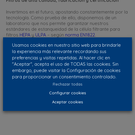
Filtros de alta calidad, fabricación y certificación
Invertimos en el futuro, apostando constantemente por la
tecnología. Como prueba de ello, disponemos de un
laboratorio que nos permite garantizar nuestros
estándares de estanqueidad de la célula filtrante para
filtros
HEPA
y
ULPA
– según
norma EN1822
.
Usamos cookies en nuestro sitio web para brindarle
Continuamos trabajando con exigencia y rigor, invirtiendo
la experiencia más relevante recordando sus
en investigación, mejorando nuestra capacidad
preferencias y visitas repetidas. Al hacer clic en
productiva y de servicio, para ofrecer excelencia en
filtros de aire a empresas de Portugal y del resto del
"Aceptar", acepta el uso de TODAS las cookies. Sin
mundo.
embargo, puede visitar la Configuración de cookies
para proporcionar un consentimiento controlado.
#
Filtros de Aire para Portugal
Rechazar todas
Configurar cookies
Aceptar cookies