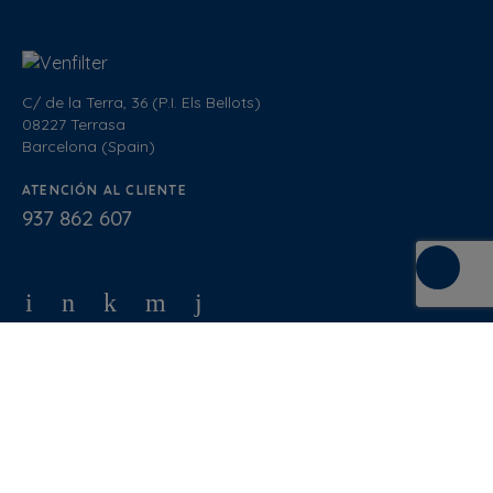
C/ de la Terra, 36 (P.I. Els Bellots)
08227 Terrasa
Barcelona (Spain)
ATENCIÓN AL CLIENTE
937 862 607
Condiciones de Venta
Política de calidad
Política de privacidad
Política de cookies
Aviso Legal
Blog
Documentación
Normativa
Diseño Web
: