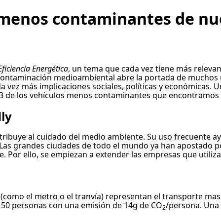
 menos contaminantes de nu
Eficiencia Energética
, un tema que cada vez tiene más releva
 la contaminación medioambiental abre la portada de mucho
vez más implicaciones sociales, políticas y económicas. Uno
3 de los vehículos menos contaminantes que encontramos e
dly
ribuye al cuidado del medio ambiente. Su uso frecuente ayud
Las grandes ciudades de todo el mundo ya han apostado por
Por ello, se empiezan a extender las empresas que utilizan
les (como el metro o el tranvía) representan el transporte 
 150 personas con una emisión de 14g de CO
/persona. Una 
2