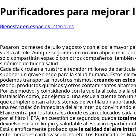
Purificadores para mejorar la
Bienestar en espacios interiores
Pasaron los meses de julio y agosto y con ellos la mayor p
vuelta al cole. Aunque seguimos en un año atípico marcado 
sólo compartirán espacio con otros compañeros, también el a
sinónimo de buena salud.
Cada día circulan a nuestro alrededor millones de partícu
suponer un grave riesgo para la salud humana. Estos element
podemos transportar nosotros mismos,
creando en estos
ozono, productos químicos y otros contaminantes altamente
Por ese motivo, y coincidiendo con la vuelta al cole, o a la o
instalación como, por ejemplo, una escuela cuente con un a
que complementan a los sistemas de ventilación aportando l
una recirculación inmediata del aire interior, convirtiendo
El aire entra por los laterales donde están colocados cada u
por el filtro HEPA, en cuestión de segundos, queda
totalme
devuelve ese aire limpio y saludable al espacio repartiénd
Está científicamente probado que
la calidad del aire int
enfermedades cardiovasculares, etc. Los Purificadores MIA