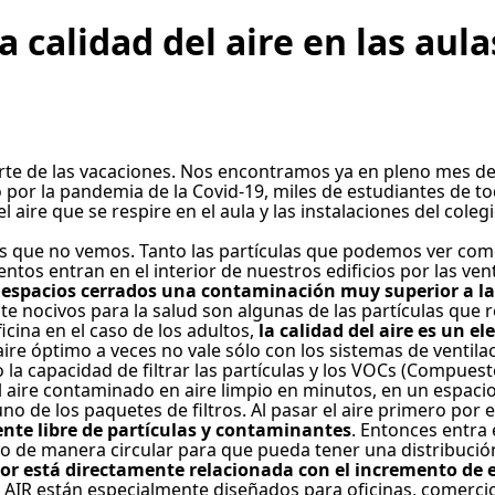
 calidad del aire en las aula
arte de las vacaciones. Nos encontramos ya en pleno mes de
por la pandemia de la Covid-19, miles de estudiantes de to
ire que se respire en el aula y las instalaciones del coleg
las que no vemos. Tanto las partículas que podemos ver co
os entran en el interior de nuestros edificios por las vent
 espacios cerrados una contaminación muy superior a la 
 nocivos para la salud son algunas de las partículas que 
ficina en el caso de los adultos,
la calidad del aire es un 
ire óptimo a veces no vale sólo con los sistemas de ventila
a capacidad de filtrar las partículas y los VOCs (Compuest
 el aire contaminado en aire limpio en minutos, en un espaci
no de los paquetes de filtros. Al pasar el aire primero por e
nte libre de partículas y contaminantes
. Entonces entra 
olo de manera circular para que pueda tener una distribució
erior está directamente relacionada con el incremento d
 AIR están especialmente diseñados para oficinas, comercio