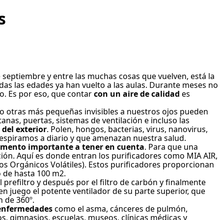
s
 septiembre y entre las muchas cosas que vuelven, está la
das las edades ya han vuelto a las aulas. Durante meses no
io. Es por eso, que contar
con un aire de calidad
es
mo otras más pequeñas invisibles a nuestros ojos pueden
anas, puertas, sistemas de ventilación e incluso las
del exterior
. Polen, hongos, bacterias, virus, nanovirus,
respiramos a diario y que amenazan nuestra salud.
elemento importante a tener en cuenta
. Para que una
ción. Aquí es donde entran los purificadores como MIA AIR,
os Orgánicos Volátiles). Estos purificadores proporcionan
o de hasta 100 m2.
l prefiltro y después por el filtro de carbón y finalmente
en juego el potente ventilador de su parte superior, que
n de 360º.
e enfermedades
como el asma, cánceres de pulmón,
s, gimnasios, escuelas, museos, clínicas médicas y