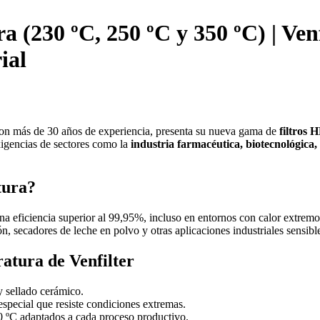
 (230 ºC, 250 ºC y 350 ºC) | Venf
ial
e con más de 30 años de experiencia, presenta su nueva gama de
filtros 
exigencias de sectores como la
industria farmacéutica, biotecnológica,
tura?
 eficiencia superior al 99,95%, incluso en entornos con calor extremo. S
ón, secadores de leche en polvo y otras aplicaciones industriales sensibl
ratura de Venfilter
y sellado cerámico.
especial que resiste condiciones extremas.
0 ºC adaptados a cada proceso productivo.