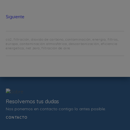
Siguiente
co2, filtración, dioxido de carbono, contaminación, energia, filtros,
europa, contaminación atmosférica, descarbonización, eficiencia
energetica, net zero, filtración de aire
Resolvemos tus dudas
Nos ponemos en contacto contigo lo antes posible.
CONTACTO