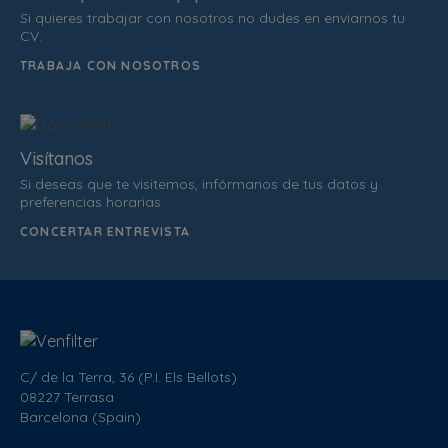
Si quieres trabajar con nosotros no dudes en enviarnos tu
CV.
TRABAJA CON NOSOTROS
Visítanos
Si deseas que te visitemos, infórmanos de tus datos y
preferencias horarias.
CONCERTAR ENTREVISTA
C/ de la Terra, 36 (P.I. Els Bellots)
08227 Terrasa
Barcelona (Spain)