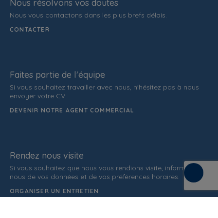
Nous résolvons vos doutes
Nous vous contactons dans les plus brefs délais.
CONTACTER
Faites partie de l'équipe
Si vous souhaitez travailler avec nous, n'hésitez pas à nous
envoyer votre CV.
DEVENIR NOTRE AGENT COMMERCIAL
Rendez nous visite
Si vous souhaitez que nous vous rendions visite, informez-
nous de vos données et de vos préférences horaires.
ORGANISER UN ENTRETIEN