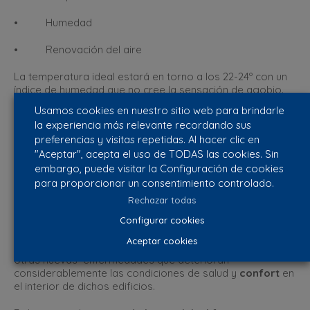
• Humedad
• Renovación del aire
La temperatura ideal estará en torno a los 22-24º con un
índice de humedad que no cree la sensación de agobio.
Usamos cookies en nuestro sitio web para brindarle
Un poco de historia
la experiencia más relevante recordando sus
preferencias y visitas repetidas. Al hacer clic en
En el año 1970 la Organización Mundial de la
Salud
(OMS)
comenzó a detectar problemas de salud en
"Aceptar", acepta el uso de TODAS las cookies. Sin
algunas personas, derivados de la estancia prolongada
embargo, puede visitar la Configuración de cookies
en determinados edificios, que en su mayoría tenían
para proporcionar un consentimiento controlado.
todos las mismas características.
Rechazar todas
Los profesionales sanitarios determinaron que no
Configurar cookies
solamente se trataba de la persistencia de enfermedades
Aceptar cookies
que ya eran conocidas, sino también de la aparición de
otras nuevas enfermedades que deterioran
considerablemente las condiciones de salud y
confort
en
el interior de dichos edificios.