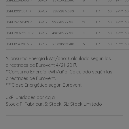
BGPL12241506F7
BGPL7
287x592x380
6
F7
60
ePM1 6
BGPL12121504F7
BGPL7
287x287x380
4
F7
60
ePM1 6
BGPL24361512F7
BGPL7
592x892x380
12
F7
60
ePM1 6
BGPL20361508F7
BGPL7
490x892x380
8
F7
60
ePM1 6
BGPL12361506F7
BGPL7
287x892x380
6
F7
60
ePM1 6
*Consumo Energía kWh/año: Calculado según las
directrices de Eurovent 4/21-2017.
**Consumo Energía kWh/año: Calculado según las
directrices de Eurovent.
****Clase Energética según Eurovent.
UxP: Unidades por caja
Stock: F: Fabricar, S: Stock, SL: Stock Limitado