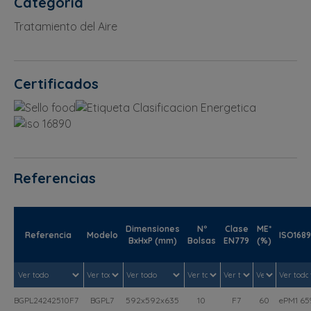
Categoría
Tratamiento del Aire
Certificados
Referencias
Dimensiones
Nº
Clase
ME*
Referencia
Modelo
ISO168
BxHxP (mm)
Bolsas
EN779
(%)
BGPL24242510F7
BGPL7
592x592x635
10
F7
60
ePM1 6