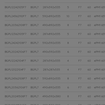
BGPL12242105F7
BGPL7
287x592x535
5
F7
60
ePM1 6
BGPL24362110F7
BGPL7
592x892x535
10
F7
60
ePM1 6
BGPL20362108F7
BGPL7
490x892x535
8
F7
60
ePM1 6
BGPL12362105F7
BGPL7
287x892x535
5
F7
60
ePM1 6
BGPL24242108F7
BGPL7
592x592x535
8
F7
60
ePM1 6
BGPL20242106F7
BGPL7
490x592x535
6
F7
60
ePM1 6
BGPL12242104F7
BGPL7
287x592x535
4
F7
60
ePM1 6
BGPL12122104F7
BGPL7
287x287x535
4
F7
60
ePM1 6
BGPL24362108F7
BGPL7
592x892x535
8
F7
60
ePM1 6
BGPL20362106F7
BGPL7
490x892x535
6
F7
60
ePM1 6
BGPL20241508F7
BGPL7
490x592x380
8
F7
60
ePM1 6