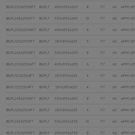
BGPL20242508F7
BGPL7
490x592x635
8
F7
60
ePM1 6
BGPL24362510F7
BGPL7
592x892x635
10
F7
60
ePM1 6
BGPL20362508F7
BGPL7
490x892x635
8
F7
60
ePM1 6
BGPL12362505F7
BGPL7
287x892x635
5
F7
60
ePM1 6
BGPL24242508F7
BGPL7
592x592x635
8
F7
60
ePM1 6
BGPL20242506F7
BGPL7
490x592x635
6
F7
60
ePM1 6
BGPL12242504F7
BGPL7
287x592x635
4
F7
60
ePM1 6
BGPL12122504F7
BGPL7
287x287x635
4
F7
60
ePM1 6
BGPL24362508F7
BGPL7
592x892x635
8
F7
60
ePM1 6
BGPL12362504F7
BGPL7
287x892x635
4
F7
60
ePM1 6
BGPL24242110F7
BGPL7
592x592x535
10
F7
60
ePM1 6
BGPL20242108F7
BGPL7
490x592x535
8
F7
60
ePM1 6