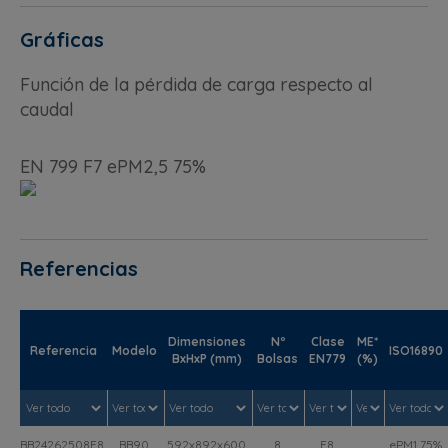
Gráficas
Función de la pérdida de carga respecto al
caudal
EN 799 F7 ePM2,5 75%
Referencias
Dimensiones
Nº
Clase
ME*
Referencia
Modelo
ISO16890
BxHxP (mm)
Bolsas
EN779
(%)
BB24262508F8
BB90
592x892x600
8
F8
ePM1 75%