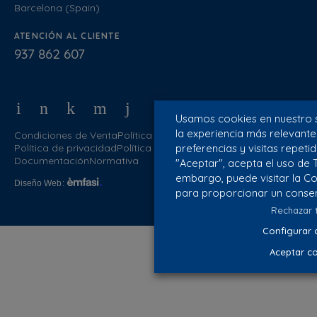
Barcelona (Spain)
ATENCIÓN AL CLIENTE
937 862 607
Usamos cookies en nuestro s
la experiencia más relevant
Condiciones de Venta
Política de calidad
preferencias y visitas repetid
Política de privacidad
Política de cookies
Aviso Legal
Blog
Documentación
Normativa
"Aceptar", acepta el uso de 
embargo, puede visitar la C
Diseño Web
:
para proporcionar un consen
Rechazar 
Configurar 
Aceptar c