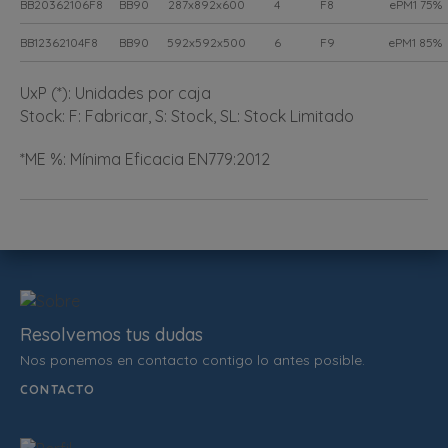
BB20362106F8
BB90
287x892x600
4
F8
ePM1 75%
BB12362104F8
BB90
592x592x500
6
F9
ePM1 85%
UxP (*): Unidades por caja
Stock: F: Fabricar, S: Stock, SL: Stock Limitado
*ME %: Mínima Eficacia EN779:2012
Resolvemos tus dudas
Nos ponemos en contacto contigo lo antes posible.
CONTACTO