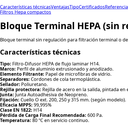
Características técnicas
Ventajas
Tipo
Certificados
Referencia
Filtros Hepa compactos
Bloque Terminal HEPA (sin r
Bloque terminal sin regulación para filtración terminal o de
Características técnicas
Tipo:
Filtro-Difusor HEPA de flujo laminar H14.
Marco:
Perfil de aluminio extrusionado y anodizado.
Elemento Filtrante:
Papel de microfibras de vidrio.
Separadores:
Cordones de cola termoplástica.
Sellador:
Poliuretano.
Rejilla protectora:
Rejilla de acero en la salida, pintada en
Junta:
Junta Autoadhesiva de Neopreno.
Fijación:
Cuello O ext. 200, 250 y 315 mm. (según modelo).
Eficacia MPPS:
99,995%
Clase EN 1822:
H14
Pérdida de Carga Final Recomendada:
600 Pa.
Temperatura:
80 ºC en servicio continuo.