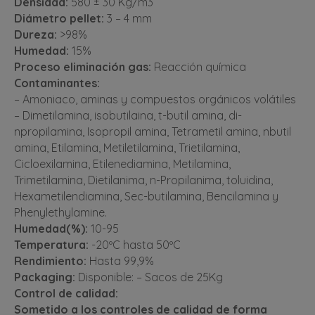
Densidad:
580 ± 30 Kg/m3
Diámetro pellet:
3 – 4 mm
Dureza:
>98%
Humedad:
15%
Proceso eliminación gas:
Reacción química
Contaminantes:
– Amoniaco, aminas y compuestos orgánicos volátiles
– Dimetilamina, isobutilaina, t-butil amina, di-
npropilamina, Isopropil amina, Tetrametil amina, nbutil
amina, Etilamina, Metiletilamina, Trietilamina,
Cicloexilamina, Etilenediamina, Metilamina,
Trimetilamina, Dietilanima, n-Propilanima, toluidina,
Hexametilendiamina, Sec-butilamina, Bencilamina y
Phenylethylamine.
Humedad(%):
10-95
Temperatura:
-20ºC hasta 50ºC
Rendimiento:
Hasta 99,9%
Packaging:
Disponible: – Sacos de 25Kg
Control de calidad:
Sometido a los controles de calidad de forma