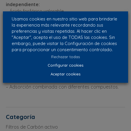
independiente:
– Ácido fosfórico valorable
– Contenido de Humedad
Usamos cookies en nuestro sitio web para brindarle
Instrucciones de instalación:
Se recomienda que los
la experiencia más relevante recordando sus
instaladores utilicen mascarillas contra el polvo, gafas
preferencias y visitas repetidas. Al hacer clic en
"Aceptar", acepta el uso de TODAS las cookies. Sin
y guantes de goma. Los residuos generados por la
embargo, puede visitar la Configuración de cookies
manipulación deben eliminarse y ser reciclados según
para proporcionar un consentimiento controlado.
las regulaciones locales, estatales y nacionales.
Rechazar todas
Configurar cookies
Ventajas
Aceptar cookies
– Especifico para los gases básicos.
– Adsorción combinada con diferentes compuestos.
Categoría
Filtros de Carbón activo