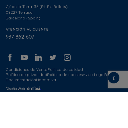
C/ de la Terra, 36 (P.I. Els Bellots)
08227 Terrasa
Barcelona (Spain)
ATENCIÓN AL CLIENTE
937 862 607
Condiciones de Venta
Política de calidad
Política de privacidad
Política de cookies
Aviso Legal
Blog
Documentación
Normativa
Diseño Web
: