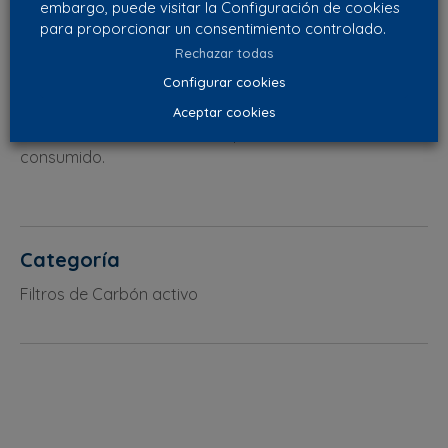
embargo, puede visitar la Configuración de cookies
– Amplio especto de gases absorbidos.
para proporcionar un consentimiento controlado.
– Optimo sistema de “polishing” que permite cumplir
Rechazar todas
con los requisitos más estrictos de concentración de
Configurar cookies
salida.
– Máxima capacidad de remoción de contaminantes
Aceptar cookies
– Indicación visual cuando el producto se ha
consumido.
Categoría
Filtros de Carbón activo