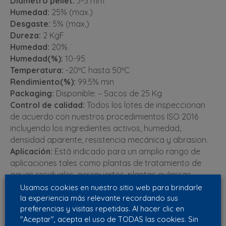
Diámetro pellet:
3-5 mm
Humedad:
25% (max.)
Desgaste:
5% (max.)
Dureza:
2 KgF
Humedad:
20%
Humedad(%):
10-95
Temperatura:
-20ºC hasta 50ºC
Rendimiento(%):
99.5% min
Packaging:
Disponible: – Sacos de 25 Kg
Control de calidad:
Todos los lotes de inspeccionan
de acuerdo con nuestros procedimientos ISO 2016
incluyendo los ingredientes activos, humedad,
densidad aparente, resistencia mecánica y abrasion.
Aplicación:
Está indicado para un amplio rango de
aplicaciones tales como plantas de tratamiento de
aguas residuales, aeropuertos, plantas químicas,
refinerías, gases de escape.
Usamos cookies en nuestro sitio web para brindarle
la experiencia más relevante recordando sus
preferencias y visitas repetidas. Al hacer clic en
Ventajas
"Aceptar", acepta el uso de TODAS las cookies. Sin