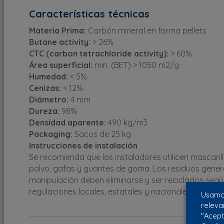
Características técnicas
Materia Prima:
Carbón mineral en forma pellets
Butane activity:
> 26%
CTC (carbon tetrachloride activity):
> 60%
Área superficial:
min. (BET) > 1050 m2/g
Humedad:
< 5%
Cenizas:
< 12%
Diámetro:
4 mm
Dureza:
98%
Densidad aparente:
490 kg/m3
Packaging:
Sacos de 25 kg
Instrucciones de instalación
Se recomienda que los instaladores utilicen mascarill
polvo, gafas y guantes de goma. Los residuos gener
manipulación deben eliminarse y ser reciclados segú
regulaciones locales, estatales y nacionales.
Usamos
releva
"Acept