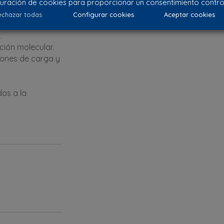
uración de cookies para proporcionar un consentimiento contro
chazar todas
Configurar cookies
Aceptar cookies
.
ación molecular.
iones de carga y
os a la