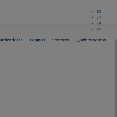
ES
EN
FR
PT
urificadores
Equipos
Sectores
Quiénes somos