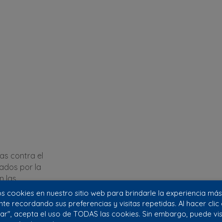
as contra el
ados por la
n las
 cookies en nuestro sitio web para brindarle la experiencia más
nte recordando sus preferencias y visitas repetidas. Al hacer clic
ar", acepta el uso de TODAS las cookies. Sin embargo, puede visi