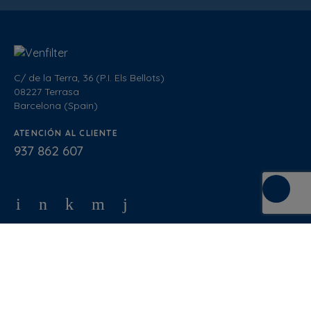
C/ de la Terra, 36 (P.I. Els Bellots)
08227 Terrasa
Barcelona (Spain)
ATENCIÓN AL CLIENTE
937 862 607
Condiciones de Venta
Política de calidad
Política de privacidad
Política de cookies
Aviso Legal
Blog
Documentación
Normativa
Diseño Web
: