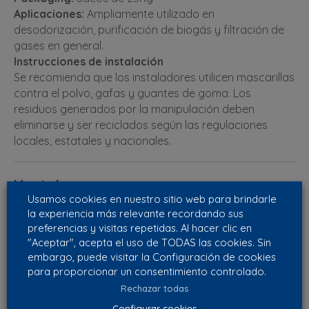
Aplicaciones:
Ampliamente utilizado en
desodorización, purificación de biogás y filtración de
gases en general.
Instrucciones de instalación
Se recomienda que los instaladores utilicen mascarillas
contra el polvo, gafas y guantes de goma. Los
residuos generados por la manipulación deben
eliminarse y ser reciclados según las regulaciones
locales, estatales y nacionales.
Ventajas
Usamos cookies en nuestro sitio web para brindarle
– Alta capacidad de adsorción de contaminantes
la experiencia más relevante recordando sus
orgánicos
preferencias y visitas repetidas. Al hacer clic en
– Especialmente eficaz frente a COVs y siloxanos
"Aceptar", acepta el uso de TODAS las cookies. Sin
– Baja pérdida de carga gracias a su formato
embargo, puede visitar la Configuración de cookies
pelletizado
para proporcionar un consentimiento controlado.
– Menor huella de carbono respecto a carbones
Rechazar todas
convencionales
Configurar cookies