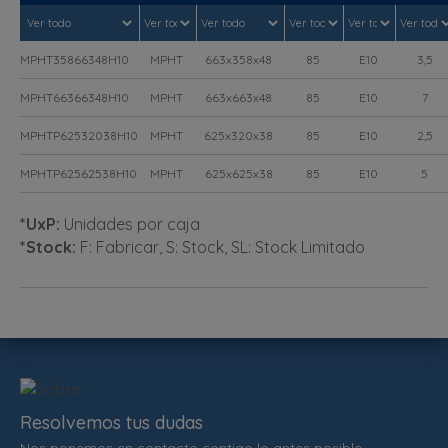
MPHT35866348H10
MPHT
663x358x48
85
E10
3,5
MPHT66366348H10
MPHT
663x663x48
85
E10
7
MPHTP62532038H10
MPHT
625x320x38
85
E10
2,5
MPHTP62562538H10
MPHT
625x625x38
85
E10
5
*UxP:
Unidades por caja
*Stock:
F: Fabricar, S: Stock, SL: Stock Limitado
Resolvemos tus dudas