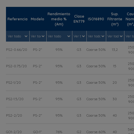
Rendimiento
Sup.
Cau
Clase
Referencia
Modelo
medio %
ISO16890
Filtrante
Nomi
EN779
(Am)
(m²)
(m³
250
PS2-0.66/20
PS-2"
95%
G3
Coarse 50%
13,2
90
250
PS2-0.75/20
PS-2"
95%
G3
Coarse 50%
15
90
250
PS2-1/20
PS-2"
95%
G3
Coarse 50%
20
90
250
PS2-1.5/20
PS-2"
95%
G3
Coarse 50%
30
90
250
PS2-2/20
PS-2"
95%
G3
Coarse 50%
40
90
540
GO1-2/20
GO-1"
76%
G2
Coarse 60%
40