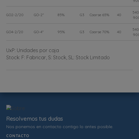
90
540
GO2-2/20
GO-2"
85%
G3
Coarse 65%
40
90
540
GO4-2/20
GO-4"
95%
G3
Coarse 70%
40
90
UxP: Unidades por caja
Stock: F: Fabricar, S: Stock, SL: Stock Limitado
Resolvemos tus dudas
Nos ponemos en contacto contigo lo antes posible.
CONTACTO