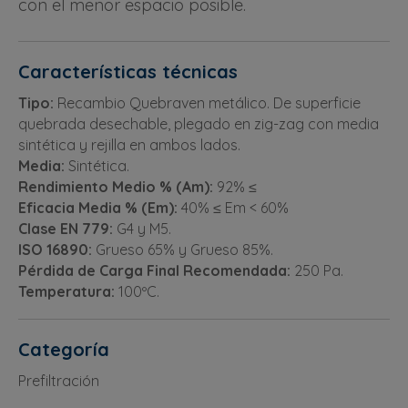
con el menor espacio posible.
Características técnicas
Tipo:
Recambio Quebraven metálico. De superficie
quebrada desechable, plegado en zig-zag con media
sintética y rejilla en ambos lados.
Media:
Sintética.
Rendimiento Medio % (Am):
92% ≤
Eficacia Media % (Em):
40% ≤ Em < 60%
Clase EN 779:
G4 y M5.
ISO 16890:
Grueso 65% y Grueso 85%.
Pérdida de Carga Final Recomendada:
250 Pa.
Temperatura:
100ºC.
Categoría
Prefiltración