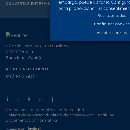
embargo, puede visitar la Configur
CONCERTAR ENTREVISTA
para proporcionar un consentimien
Rechazar todas
Configurar cookies
Aceptar cookies
C/ de la Terra, 36 (P.I. Els Bellots)
08227 Terrasa
Barcelona (Spain)
ATENCIÓN AL CLIENTE
937 862 607
Condiciones de Venta
Política de calidad
Política de privacidad
Política de cookies
Aviso Legal
Blog
Documentación
Normativa
Diseño Web
: