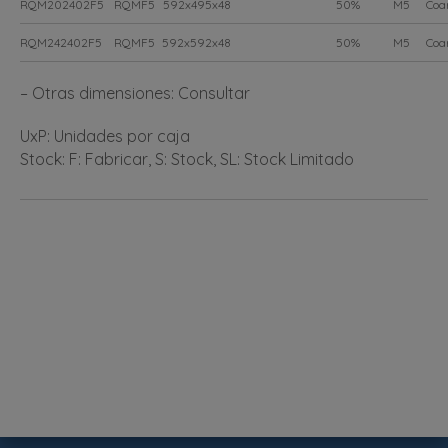
RQM202402F5
RQMF5
592x495x48
50%
M5
Coa
RQM242402F5
RQMF5
592x592x48
50%
M5
Coa
– Otras dimensiones: Consultar
UxP: Unidades por caja
Stock: F: Fabricar, S: Stock, SL: Stock Limitado