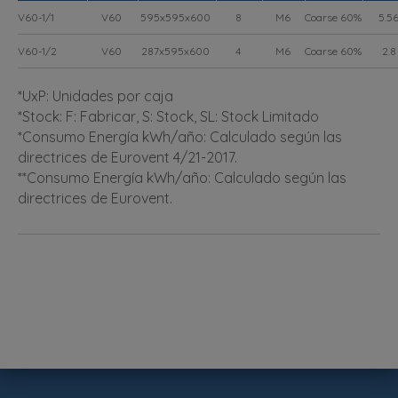
V60-1/1
V60
595x595x600
8
M6
Coarse 60%
5.5
V60-1/2
V60
287x595x600
4
M6
Coarse 60%
2.8
*UxP: Unidades por caja
*Stock: F: Fabricar, S: Stock, SL: Stock Limitado
*Consumo Energía kWh/año: Calculado según las
directrices de Eurovent 4/21-2017.
**Consumo Energía kWh/año: Calculado según las
directrices de Eurovent.