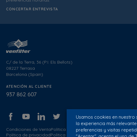
preferencias horarias.
CONCERTAR ENTREVISTA
C/ de la Terra, 36 (P.I. Els Bellots)
08227 Terrasa
Barcelona (Spain)
ATENCIÓN AL CLIENTE
937 862 607
Usamos cookies en nuestro s
la experiencia más relevant
Condiciones de Venta
Política de calidad
preferencias y visitas repetid
Política de privacidad
Política de cookies
Aviso Legal
Blog
"Aceptar", acepta el uso de 