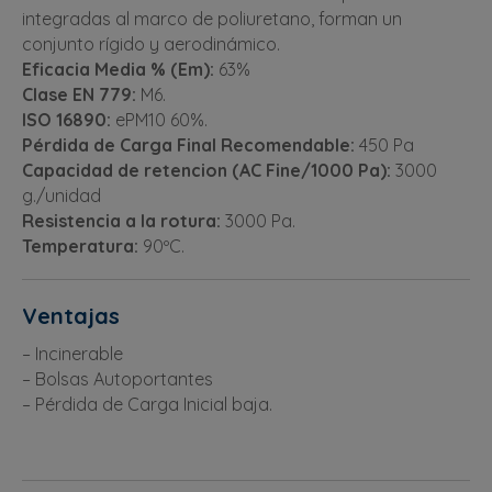
integradas al marco de poliuretano, forman un
conjunto rígido y aerodinámico.
Eficacia Media % (Em):
63%
Clase EN 779:
M6.
ISO 16890:
ePM10 60%.
Pérdida de Carga Final Recomendable:
450 Pa
Capacidad de retencion (AC Fine/1000 Pa):
3000
g./unidad
Resistencia a la rotura:
3000 Pa.
Temperatura:
90ºC.
Ventajas
– Incinerable
– Bolsas Autoportantes
– Pérdida de Carga Inicial baja.