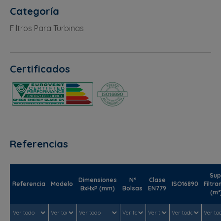
Categoría
Filtros Para Turbinas
Certificados
Referencias
Sup
Dimensiones
Nº
Clase
Referencia
Modelo
ISO16890
Filtra
BxHxP (mm)
Bolsas
EN779
(m²