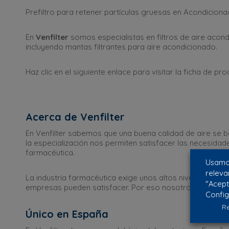
Prefiltro para retener partículas gruesas en Acondicion
En
Venfilter
somos especialistas en filtros de aire acon
incluyendo mantas filtrantes para aire acondicionado.
Haz clic en el siguiente enlace para visitar la ficha de pro
Acerca de Venfilter
En Venfilter sabemos que una buena calidad de aire se b
la especialización nos permiten satisfacer las necesida
farmacéutica.
Usamos
releva
La industria farmacéutica exige unos altos niveles de li
"Acept
empresas pueden satisfacer. Por eso nosotros somos gran
Config
Re
Único en España