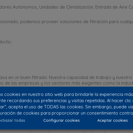
adores Autónomos, Unidades de Climatización, Entrada de Aire Ca
dicionado, podemos proveer soluciones de filtración para cualqu
ducto:
asa en un buen flitrado. Nuestra capacidad de trabajo y nuest
des de las empresas y los sectores más exigentes como la indust
 cookies en nuestro sitio web para brindarle la experiencia más
nte recordando sus preferencias y visitas repetidas. Al hacer clic
mpieza de aire y requiere de unos altos estándares de filtrado q
ar", acepta el uso de TODAS las cookies. Sin embargo, puede visi
des especialistas en filtros de aire para laboratorios.
uración de cookies para proporcionar un consentimiento contro
chazar todas
Configurar cookies
Aceptar cookies