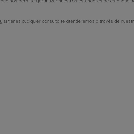
 que nos permite garantizar nuestros estándares de estanqueida
y si tienes cualquier consulta te atenderemos a través de nuest
mos tus dudas
Forma parte del equipo