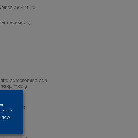
binas de Pintura.
ier necesidad,
ro alto compromiso con
ria química y
 en
ue muy pocas
tar la
lado.