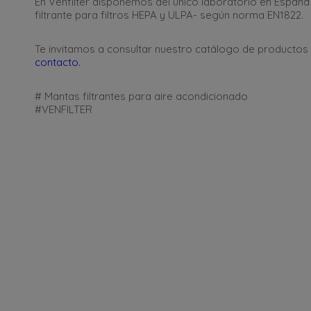
En Venfilter disponemos del único laboratorio en España
filtrante para filtros HEPA y ULPA- según norma EN1822.
Te invitamos a consultar nuestro catálogo de productos 
contacto.
# Mantas filtrantes para aire acondicionado
#VENFILTER
C/ de la Terra, 36 (P.I. Els Bellots)
Resolve