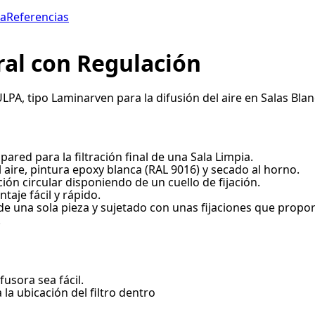
ca
Referencias
ral con Regulación
PA, tipo Laminarven para la difusión del aire en Salas Blanc
ared para la filtración final de una Sala Limpia.
 aire, pintura epoxy blanca (RAL 9016) y secado al horno.
ón circular disponiendo de un cuello de fijación.
taje fácil y rápido.
o y de una sola pieza y sujetado con unas fijaciones que pro
.
ifusora sea fácil.
a la ubicación del filtro dentro