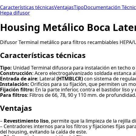
Características técnicas
Ventajas
Tipo
Documentación Técni
Hepa difusor
Housing Metálico Boca Late
Difusor Terminal metálico para filtros recambiables HEPA/UL
Características técnicas
Tipo:
Unidad Terminal difusora para instalación en techo o p
Construcción
: Acero electrogalvanizado soldada estanca al
Entrada de aire
: Lateral
(HTMBLCR)
con sistema de regulaci
Instalación:
Orificios para su fijación, que permiten un mon
Fijación filtro:
En la parte inferior, contra el bastidor lis
Para filtros
: Filtros de 66, 78, 90 y 110 mm. de profundidad
Ventajas
–
Revestimiento liso
, permite que la limpieza de la rejilla d
– Centradores internos para los filtros y fijaciones fijas par
del housing, evitando la caída de este.