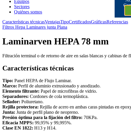
Equipos
Con
Sectores
Quiénes somos
Características técnicas
Ventajas
Tipo
Certificados
Gráficas
Referencias
Filtros Hepa Laminares junta Plana
Laminarven HEPA 78 mm
Filtración terminal o de retorno de aire en salas blancas y cabinas de f
Características técnicas
Tipo:
Panel HEPA de Flujo Laminar.
Marco:
Perfil de aluminio extrusionado y anodizado.
Elemento filtrante:
Papel de microfibras de vidrio.
Separadores:
Cordones de cola termoplástica.
Sellador:
Poliuretano.
Rejilla protectora:
Rejilla de acero en ambas caras pintadas en epoxy
Junta:
Junta de perfil plano de neopreno.
Presión óptima para la fijación del filtro:
70KPa.
Eficacia MPPS:
99,95% y 99,995%.
Clase EN 1822:
H13 y H14.