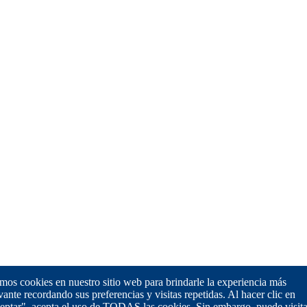
os cookies en nuestro sitio web para brindarle la experiencia más
vante recordando sus preferencias y visitas repetidas. Al hacer clic en
eptar", acepta el uso de TODAS las cookies. Sin embargo, puede visita