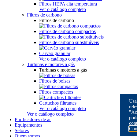
Filtros HEPA alta temperatura
Ver o catálogo completo
Filtros de carbono
Filtros de carbono
Filtros de carbono compactos
Filtros de carbono substituíveis
Carvão granular
Ver o catálogo completo
Turbinas e motores a gás
Turbinas e motores a gás
Filtros de bolsas
Filtros compactos
Usam
Cartuchos filtrantes
rele
Ver o catálogo completo
"Ac
Ver o catálogo completo
pode
Purificadores de ar
cont
Equipamentos
Con
Setores
Quem somos