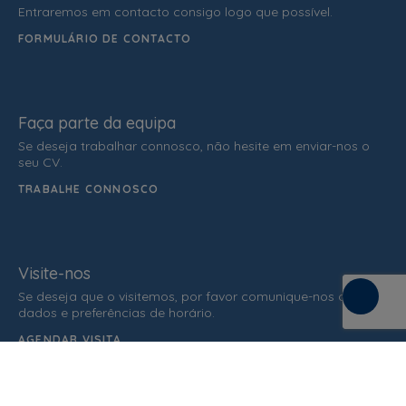
Entraremos em contacto consigo logo que possível.
FORMULÁRIO DE CONTACTO
Faça parte da equipa
Se deseja trabalhar connosco, não hesite em enviar-nos o
seu CV.
TRABALHE CONNOSCO
Visite-nos
Se deseja que o visitemos, por favor comunique-nos os seus
dados e preferências de horário.
AGENDAR VISITA