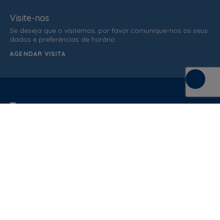
Visite-nos
Se deseja que o visitemos, por favor comunique-nos os seus
dados e preferências de horário.
AGENDAR VISITA
C/ de la Terra, 36 (P.I. Els Bellots)
08227 Terrasa
Barcelona (Spain)
ATENDIMENTO AO CLIENTE
937 862 607
Condições de venda
Política de qualidade