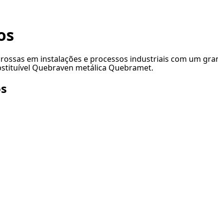
os
s grossas em instalações e processos industriais com um gr
bstituível Quebraven metálica Quebramet.
os