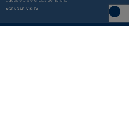
dados e preferências de horário.
AGENDAR VISITA
C/ de la Terra, 36 (P.I. Els Bellots)
08227 Terrasa
Barcelona (Spain)
ATENDIMENTO AO CLIENTE
937 862 607
Condições de venda
Política de qualidade
Política de privacidade
Política de cookies
Aviso Legal
Blog
Documentação
Norma
Diseño Web
: