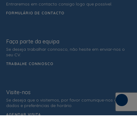
Entraremos em contacto consigo logo que possível.
FORMULÁRIO DE CONTACTO
Faça parte da equipa
Se deseja trabalhar connosco, não hesite em enviar-nos o
seu CV.
TRABALHE CONNOSCO
Visite-nos
Se deseja que o visitemos, por favor comunique-nos os seus
dados e preferências de horário.
AGENDAR VISITA