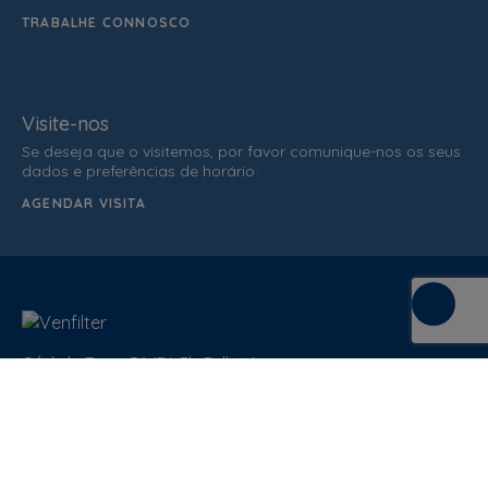
TRABALHE CONNOSCO
Visite-nos
Se deseja que o visitemos, por favor comunique-nos os seus
dados e preferências de horário.
AGENDAR VISITA
C/ de la Terra, 36 (P.I. Els Bellots)
08227 Terrasa
Barcelona (Spain)
ATENDIMENTO AO CLIENTE
937 862 607