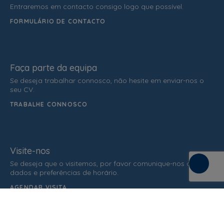
Entraremos em contacto consigo logo que possível.
FORMULÁRIO DE CONTACTO
Faça parte da equipa
Se deseja trabalhar connosco, não hesite em enviar-nos o
seu CV.
TRABALHE CONNOSCO
Visite-nos
Se deseja que o visitemos, por favor comunique-nos os seus
dados e preferências de horário.
AGENDAR VISITA