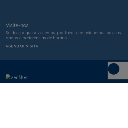
Visite-nos
Se deseja que o visitemos, por favor comunique-nos os seus
dados e preferências de horário.
AGENDAR VISITA
C/ de la Terra, 36 (P.I. Els Bellots)
08227 Terrasa
Barcelona (Spain)
ATENDIMENTO AO CLIENTE
937 862 607