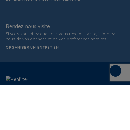
Rendez nous visite
Si vous souhaitez que nous vous rendions visite, informez-
nous de vos données et de vos préférences horaires.
ORGANISER UN ENTRETIEN
C/ de la Terra, 36 (P.I. Els Bellots)
08227 Terrasa
Barcelona (Spain)
ATTENTION AU CLIENT
937 862 607