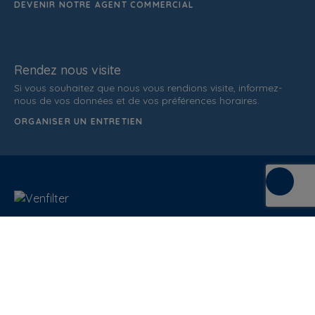
DEVENIR NOTRE AGENT COMMERCIAL
Rendez nous visite
Si vous souhaitez que nous vous rendions visite, informez-
nous de vos données et de vos préférences horaires.
ORGANISER UN ENTRETIEN
C/ de la Terra, 36 (P.I. Els Bellots)
08227 Terrasa
Barcelona (Spain)
ATTENTION AU CLIENT
937 862 607