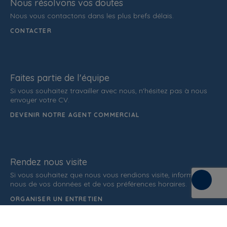
Nous résolvons vos doutes
Nous vous contactons dans les plus brefs délais.
CONTACTER
Faites partie de l'équipe
Si vous souhaitez travailler avec nous, n'hésitez pas à nous
envoyer votre CV.
DEVENIR NOTRE AGENT COMMERCIAL
Rendez nous visite
Si vous souhaitez que nous vous rendions visite, informez-
nous de vos données et de vos préférences horaires.
ORGANISER UN ENTRETIEN