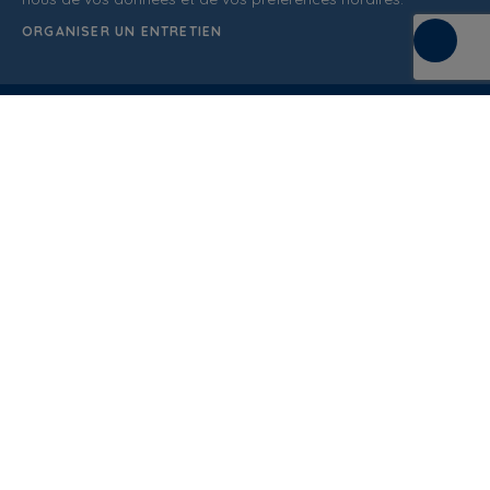
ORGANISER UN ENTRETIEN
C/ de la Terra, 36 (P.I. Els Bellots)
08227 Terrasa
Barcelona (Spain)
ATTENTION AU CLIENT
937 862 607
Conditions Générales de Vente
Politique de qualité
Politique de confidentialité
Politique de cookies
Mentions légales
Blog
Documentation
Normatif