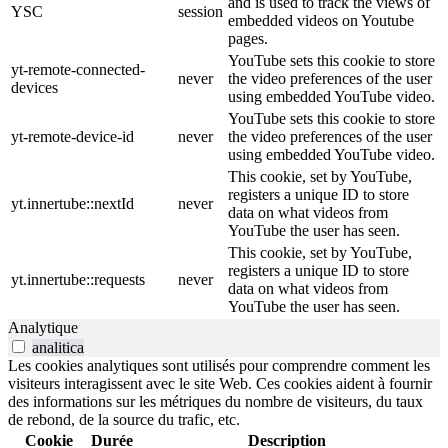
and is used to track the views of
YSC
session
embedded videos on Youtube
pages.
YouTube sets this cookie to store
yt-remote-connected-
never
the video preferences of the user
devices
using embedded YouTube video.
YouTube sets this cookie to store
yt-remote-device-id
never
the video preferences of the user
using embedded YouTube video.
This cookie, set by YouTube,
registers a unique ID to store
yt.innertube::nextId
never
data on what videos from
YouTube the user has seen.
This cookie, set by YouTube,
registers a unique ID to store
yt.innertube::requests
never
data on what videos from
YouTube the user has seen.
Analytique
analitica
Les cookies analytiques sont utilisés pour comprendre comment les
visiteurs interagissent avec le site Web. Ces cookies aident à fournir
des informations sur les métriques du nombre de visiteurs, du taux
de rebond, de la source du trafic, etc.
Cookie
Durée
Description