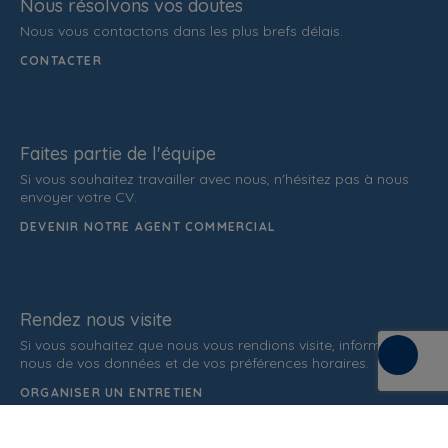
Nous résolvons vos doutes
Nous vous contactons dans les plus brefs délais.
CONTACTER
Faites partie de l'équipe
Si vous souhaitez travailler avec nous, n'hésitez pas à nous
envoyer votre CV.
DEVENIR NOTRE AGENT COMMERCIAL
Rendez nous visite
Si vous souhaitez que nous vous rendions visite, informez-
nous de vos données et de vos préférences horaires.
ORGANISER UN ENTRETIEN