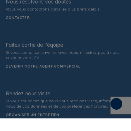
Nous résolvons vos doutes
Nous vous contactons dans les plus brefs délais.
CONTACTER
Faites partie de l'équipe
Si vous souhaitez travailler avec nous, n'hésitez pas à nous
envoyer votre CV.
DEVENIR NOTRE AGENT COMMERCIAL
Rendez nous visite
Si vous souhaitez que nous vous rendions visite, informez-
nous de vos données et de vos préférences horaires.
ORGANISER UN ENTRETIEN