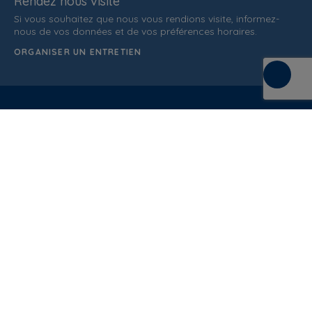
Rendez nous visite
Si vous souhaitez que nous vous rendions visite, informez-
nous de vos données et de vos préférences horaires.
ORGANISER UN ENTRETIEN
C/ de la Terra, 36 (P.I. Els Bellots)
08227 Terrasa
Barcelona (Spain)
ATTENTION AU CLIENT
937 862 607
Conditions Générales de Vente
Politique de qualité