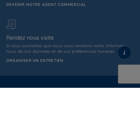
DEVENIR NOTRE AGENT COMMERCIAL
Rendez nous visite
Si vous souhaitez que nous vous rendions visite, informez-
nous de vos données et de vos préférences horaires.
ORGANISER UN ENTRETIEN
C/ de la Terra, 36 (P.I. Els Bellots)
08227 Terrasa
Barcelona (Spain)
ATTENTION AU CLIENT